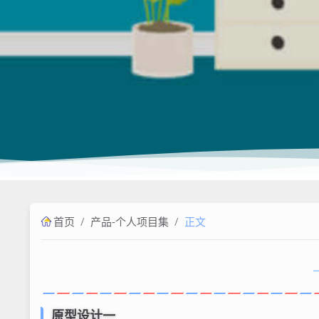
/
/
首页
产品-个人项目集
正文
原型设计一