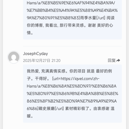
Hans/a/%E8%B5%9E%E6%AF%94%E4%BA%9A/
%E7%BB%B4%E5%A4%9A%E5%88%A9%E4%BA%
9A%E7%80%91%E5%B8%83]雨季水量[/url] 阅读
你的博客, 我看出, 旅行带来灵感。谢谢 美好的心
情。
JosephCyday
回复
2025年12月27日 21:20
我热爱, 充满真情实感。你的项目 就是 最好的例
子。干得好。 [url=https://iqvel.com/zh-
Hans/a/%E8%B6%8A%E5%8D%97/%E8%B6%8A
%E5%8D%97%E5%86%9B%E4%BA%8B%E5%8E%
86%E5%8F%B2%E5%8D%9A%E7%89%A9%E9%A
6%86]戰史展廳[/url] 素材精彩极了。由衷感谢 温
暖。