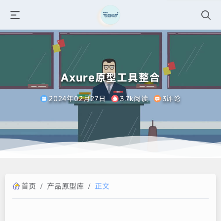
Axure原型工具整合
2024年02月27日
3.7k阅读
3评论
首页
/
产品原型库
/
正文