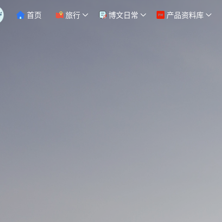
首页
旅行
博文日常
产品资料库