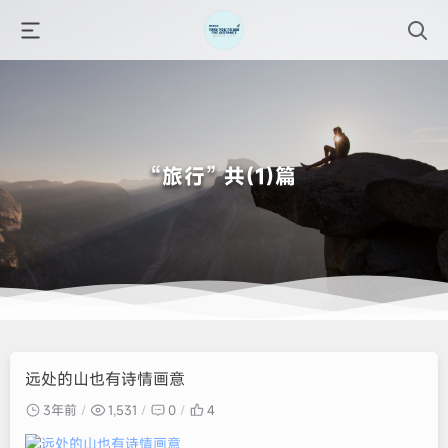
“旅行” 共(1)篇
远处的山也有诗情画意
3年前
1,531
0
4