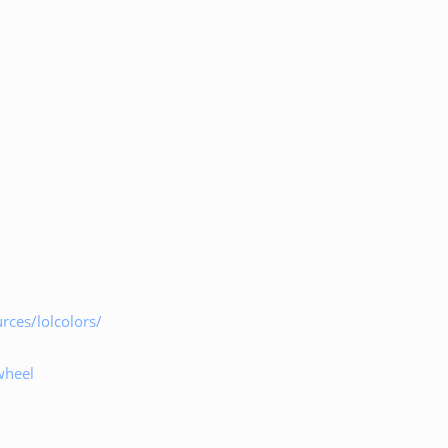
ces/lolcolors/
wheel