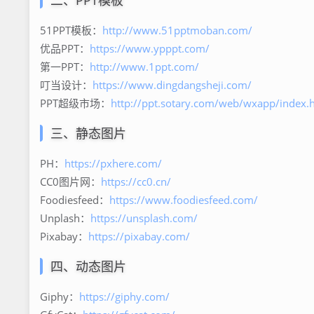
二、PPT模板
51PPT模板：
http://www.51pptmoban.com/
优品PPT：
https://www.ypppt.com/
第一PPT：
http://www.1ppt.com/
叮当设计：
https://www.dingdangsheji.com/
PPT超级市场：
http://ppt.sotary.com/web/wxapp/index.
三、静态图片
PH：
https://pxhere.com/
CC0图片网：
https://cc0.cn/
Foodiesfeed：
https://www.foodiesfeed.com/
Unplash：
https://unsplash.com/
Pixabay：
https://pixabay.com/
四、动态图片
Giphy：
https://giphy.com/