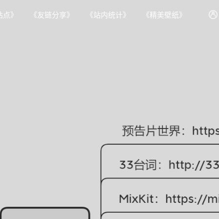
站点》
《友链分享》
《站内统计》
《精美壁纸》