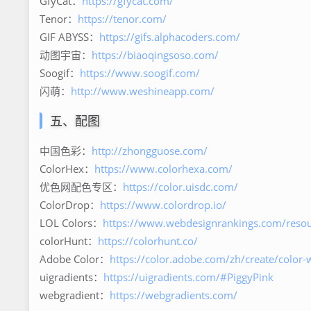
GfyCat：
https://gfycat.com/
Tenor：
https://tenor.com/
GIF ABYSS：
https://gifs.alphacoders.com/
动图宇宙：
https://biaoqingsoso.com/
Soogif：
https://www.soogif.com/
闪萌：
http://www.weshineapp.com/
五、配图
中国色彩：
http://zhongguose.com/
ColorHex：
https://www.colorhexa.com/
优色网配色专区：
https://color.uisdc.com/
ColorDrop：
https://www.colordrop.io/
LOL Colors：
https://www.webdesignrankings.com/resour
colorHunt：
https://colorhunt.co/
Adobe Color：
https://color.adobe.com/zh/create/color-
uigradients：
https://uigradients.com/#PiggyPink
webgradient：
https://webgradients.com/