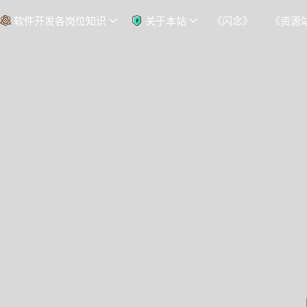
软件开发各岗位知识
关于本站
《闪念》
《资源