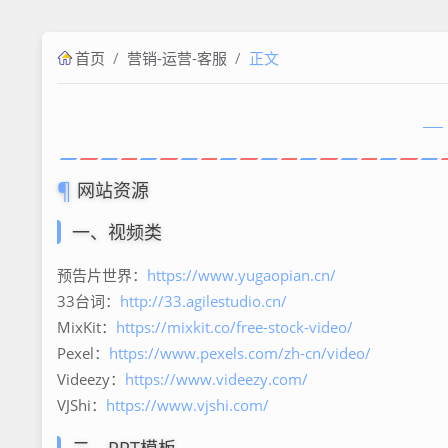
/
/
首页
营销-运营-客服
正文
网站资源
一、视频类
预告片世界：
https://www.yugaopian.cn/
33台词：
http://33.agilestudio.cn/
MixKit：
https://mixkit.co/free-stock-video/
Pexel：
https://www.pexels.com/zh-cn/video/
Videezy：
https://www.videezy.com/
VJShi：
https://www.vjshi.com/